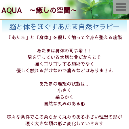
T
AQUA ～癒しの空間～
o
g
g
l
脳と体をほぐすあたま自然セラピー
e
n
a
『あたま』と『身体』を優しく触って全身を整える施術
v
i
g
あたまは身体の司令塔！！
a
脳を守っている大切な骨だからこそ
t
i
強くゴリゴリする施術でなく
o
優しく触れるだけなので痛みなどはありません
n
あたまの理想の状態は…
小さく
柔らかく
自然な丸みのある形
様々な条件でこの柔らかく丸みのある小さい理想の形が
硬く大きな頭の形に変化していきます