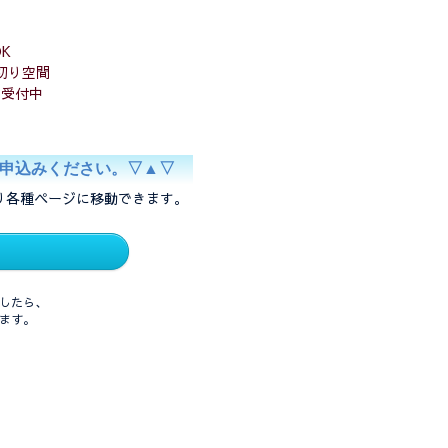
K
切り空間
ト受付中
お申込みください。▽▲▽
り各種ページに移動できます。
したら、
ます。