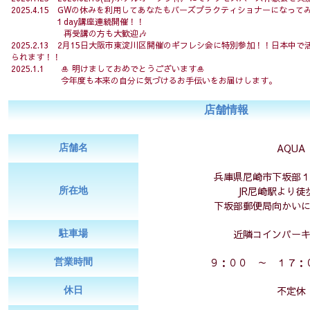
2025.4.15 GWの休みを利用してあなたもバーズプラクティショナーになって
１day講座連続開催！！
再受講の方も大歓迎🎶
2025.2.13 2月15日大阪市東淀川区開催のギフレシ会に特別参加！！日本中
られます！！
2025.1.1 🎍 明けましておめでとうございます🎍
今年度も本来の自分に気づけるお手伝いをお届けします。
店舗情報
AQUA
店舗名
兵庫県尼崎市下坂部
JR尼崎駅より徒
所在地
下坂部郵便局向かい
近隣コインパー
駐車場
９：００ ～ １７：
営業時間
不定休
休日