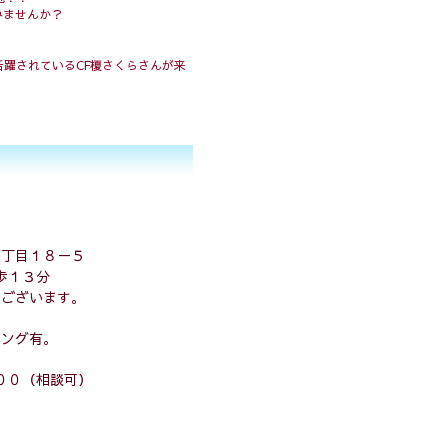
みませんか？
で活躍されているCF榎さくらさんが来
１丁目１８－５
歩１３分
にございます。
キング有。
００（相談可）