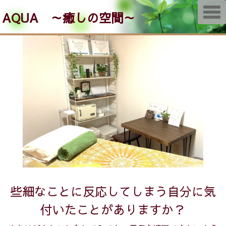
T
AQUA ～癒しの空間～
o
g
g
l
e
n
a
v
i
g
a
t
i
o
n
些細なことに反応してしまう自分に気
付いたことがありますか？