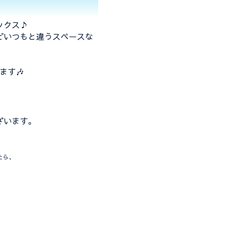
ックス♪
どいつもと違うスペースな
ます🎶
。
ざいます。
たら、