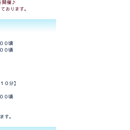
を開催♪
っております。
００頃
００頃
１０分】
００頃
ます。