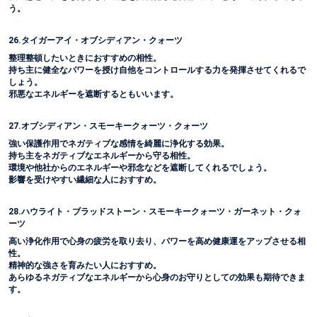
う。
26.タイガーアイ・オブシディアン・クォーツ
整理整頓したいときにおすすめの相性。
持ち主に健全なパワーを授け自他をコントロールする力を発揮させてくれるで
しょう。
邪悪なエネルギーを遮断するともいいます。
27.オブシディアン・スモーキークォーツ・クォーツ
強い保護作用でネガティブな感情を綺麗に浄化する効果。
持ち主をネガティブなエネルギーから守る相性。
環境や他社からのエネルギーや邪念などを遮断してくれるでしょう。
影響を受けやすい繊細な人におすすめ。
28.ハウライト・ブラッドストーン・スモーキークォーツ・ガーネット・クォ
ーツ
高い浄化作用で心身の疲労を取り去り、パワーを高め健康運をアップさせる相
性。
精神的な強さを育みたい人におすすめ。
あらゆるネガティブなエネルギーから心身のお守りとしての効果も期待できま
す。