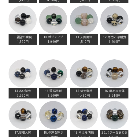
3,440円
4,080円
1,320円
1,380円
9.願望の実現
10.ポジティブ
11.人間関係
12.体力と忍耐力
1,620円
1,940円
1,510円
1,460円
13.高い知性
14.頭脳明晰
15.努力奮励
16.最高の金運
3,860円
3,540円
1,490円
2,540円
17.着眼大局
18.幸運を呼ぶ
19.考えを明確
20.パワーを高める