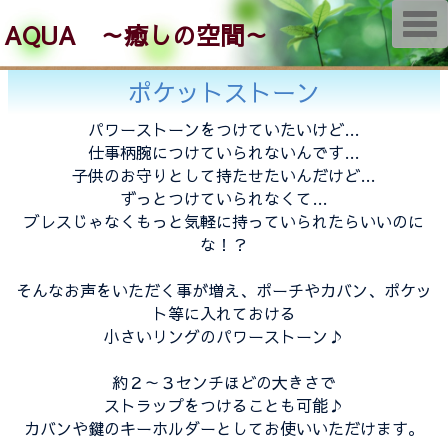
T
AQUA ～癒しの空間～
o
g
g
l
ポケットストーン
e
n
a
パワーストーンをつけていたいけど…
v
仕事柄腕につけていられないんです…
i
g
子供のお守りとして持たせたいんだけど…
a
ずっとつけていられなくて…
t
i
ブレスじゃなくもっと気軽に持っていられたらいいのに
o
な！？
n
そんなお声をいただく事が増え、ポーチやカバン、ポケッ
ト等に入れておける
小さいリングのパワーストーン♪
約２～３センチほどの大きさで
ストラップをつけることも可能♪
カバンや鍵のキーホルダーとしてお使いいただけます。