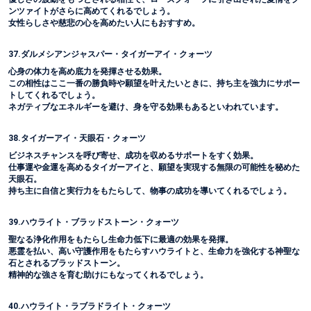
ンツァイトがさらに高めてくれるでしょう。
女性らしさや慈悲の心を高めたい人にもおすすめ。
37.ダルメシアンジャスパー・タイガーアイ・クォーツ
心身の体力を高め底力を発揮させる効果。
この相性はここ一番の勝負時や願望を叶えたいときに、持ち主を強力にサポー
トしてくれるでしょう。
ネガティブなエネルギーを避け、身を守る効果もあるといわれています。
38.タイガーアイ・天眼石・クォーツ
ビジネスチャンスを呼び寄せ、成功を収めるサポートをすく効果。
仕事運や金運を高めるタイガーアイと、願望を実現する無限の可能性を秘めた
天眼石。
持ち主に自信と実行力をもたらして、物事の成功を導いてくれるでしょう。
39.ハウライト・ブラッドストーン・クォーツ
聖なる浄化作用をもたらし生命力低下に最適の効果を発揮。
悪霊を払い、高い守護作用をもたらすハウライトと、生命力を強化する神聖な
石とされるブラッドストーン。
精神的な強さを育む助けにもなってくれるでしょう。
40.ハウライト・ラブラドライト・クォーツ