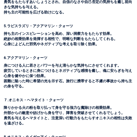
勇気をもたらすあいしょうとされ、自信のなさや自己否定の気持ちを癒し前向
きな気持ちを与える。
持ち主の可能性を広げる助けになる。
5.ラピスラズリ・アクアマリン・クォーツ
持ち主のインスピレーションを高め、深い洞察力をもたらす効果。
絶妙の相乗効果を発揮する相性で、明晰な判断をもたらしてくれる。
心身によどんだ邪気やネガティブな考えを取り除く効果。
6.アクアマリン・クォーツ
身につける人に若さとパワーを与え清らかな気持ちにさせてくれます。
疲労しているときに身につけるとネガティブな感情を癒し、魂に安らぎを与え
心身を健やかに保つ効果。
困難に陥った時に希望の光を示す石。旅行に携帯すると不慮の事故から持ち主
の身を守る。
７.オニキス・ヘマタイト・クォーツ
降りかかる火の粉を取り払って身を守る強力な魔除けの相乗効果。
外部からの敵意や妨げから身を守り、障害を突破させてくれるでしょう。
勇気を与えるヘマタイトと、注意深い行動力をもたらすオニキスの相性は失敗
を遠ざける。