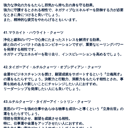
強力な浄化の力をもたらし邪気から持ち主の身を守る効果。
強力に守護するとされる相性で、ネガティブなエネルギーを防御する力が必要
なときに身につけると良いでしょう。
また、精神的な疲労をやわらげるともいいます。
41.マラカイト・ハウライト・クォーツ
浄化と緩和のパワーで心身にたまったストレスを解消する効果。
緑と白のインパクトのあるコンビネーションですが、重要なヒーリングパワー
を発揮する相性です。
ネガティブなエネルギーを取り去り、インスピレーションを高めるでしょう。
42.タイガーアイ・ルチルクォーツ・オブシディアン・クォーツ
金運やビジネスチャンスを授け、願望成就をサポートするという『士魂商才』
の運をもたらすでしょう。決断力と行動力、洞察力をもたらす相性とされ、事
業を始める人や新しいことにチャレンジしたい人におすすめ。
リーダーシップを発揮したい人にも良いでしょう。
43.ルチルクォーツ・タイガーアイ・シトリン・クォーツ
意思のパワーを強め仕事やあらゆる物事を成功へと導くという『立身出世』の
運をもたらすでしょう。
理想を現実化させ、願望を成就させる相性。
特に、仕事運や金運をアップさせたい人におすすめ。