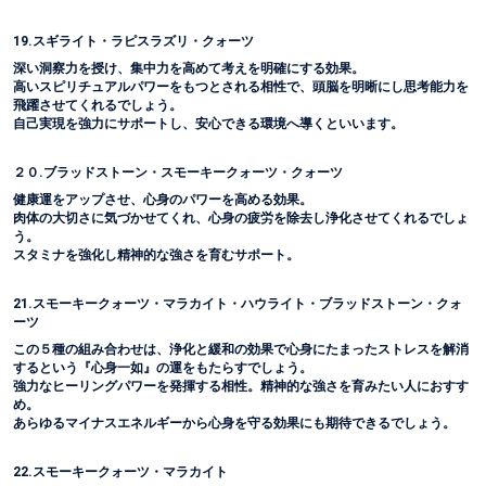
19.スギライト・ラピスラズリ・クォーツ
深い洞察力を授け、集中力を高めて考えを明確にする効果。
高いスピリチュアルパワーをもつとされる相性で、頭脳を明晰にし思考能力を
飛躍させてくれるでしょう。
自己実現を強力にサポートし、安心できる環境へ導くといいます。
２０.ブラッドストーン・スモーキークォーツ・クォーツ
健康運をアップさせ、心身のパワーを高める効果。
肉体の大切さに気づかせてくれ、心身の疲労を除去し浄化させてくれるでしょ
う。
スタミナを強化し精神的な強さを育むサポート。
21.スモーキークォーツ・マラカイト・ハウライト・ブラッドストーン・クォ
ーツ
この５種の組み合わせは、浄化と緩和の効果で心身にたまったストレスを解消
するという『心身一如』の運をもたらすでしょう。
強力なヒーリングパワーを発揮する相性。精神的な強さを育みたい人におすす
め。
あらゆるマイナスエネルギーから心身を守る効果にも期待できるでしょう。
22.スモーキークォーツ・マラカイト