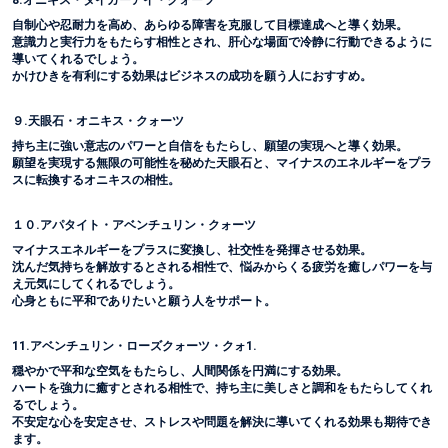
8.オニキス・タイガーアイ・クォーツ
自制心や忍耐力を高め、あらゆる障害を克服して目標達成へと導く効果。
意識力と実行力をもたらす相性とされ、肝心な場面で冷静に行動できるように
導いてくれるでしょう。
かけひきを有利にする効果はビジネスの成功を願う人におすすめ。
９.天眼石・オニキス・クォーツ
持ち主に強い意志のパワーと自信をもたらし、願望の実現へと導く効果。
願望を実現する無限の可能性を秘めた天眼石と、マイナスのエネルギーをプラ
スに転換するオニキスの相性。
１０.アパタイト・アベンチュリン・クォーツ
マイナスエネルギーをプラスに変換し、社交性を発揮させる効果。
沈んだ気持ちを解放するとされる相性で、悩みからくる疲労を癒しパワーを与
え元気にしてくれるでしょう。
心身ともに平和でありたいと願う人をサポート。
11.アベンチュリン・ローズクォーツ・クォ1.
穏やかで平和な空気をもたらし、人間関係を円満にする効果。
ハートを強力に癒すとされる相性で、持ち主に美しさと調和をもたらしてくれ
るでしょう。
不安定な心を安定させ、ストレスや問題を解決に導いてくれる効果も期待でき
ます。