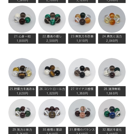
1,560円
2,780円
5,120円
1,900円
21.心身一如
22.最高の癒し
23.無気力を改善
24.勇気と活力
1,800円
2,500円
1,910円
2,040円
25.貯蓄力を高める
26.コントロール力
27.マイナス感情
28.清浄無垢
1,620円
1,020円
1,380円
1,860円
29.気力と体力
30.感情と意欲
31.愛情のバランス
32.現状を変化