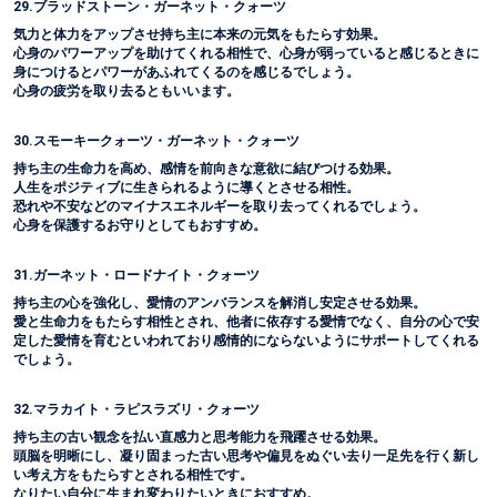
29.ブラッドストーン・ガーネット・クォーツ
気力と体力をアップさせ持ち主に本来の元気をもたらす効果。
心身のパワーアップを助けてくれる相性で、心身が弱っていると感じるときに
身につけるとパワーがあふれてくるのを感じるでしょう。
心身の疲労を取り去るともいいます。
30.スモーキークォーツ・ガーネット・クォーツ
持ち主の生命力を高め、感情を前向きな意欲に結びつける効果。
人生をポジティブに生きられるように導くとさせる相性。
恐れや不安などのマイナスエネルギーを取り去ってくれるでしょう。
心身を保護するお守りとしてもおすすめ。
31.ガーネット・ロードナイト・クォーツ
持ち主の心を強化し、愛情のアンバランスを解消し安定させる効果。
愛と生命力をもたらす相性とされ、他者に依存する愛情でなく、自分の心で安
定した愛情を育むといわれており感情的にならないようにサポートしてくれる
でしょう。
32.マラカイト・ラピスラズリ・クォーツ
持ち主の古い観念を払い直感力と思考能力を飛躍させる効果。
頭脳を明晰にし、凝り固まった古い思考や偏見をぬぐい去り一足先を行く新し
い考え方をもたらすとされる相性です。
なりたい自分に生まれ変わりたいときにおすすめ。