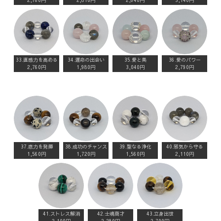
2,760円
2,810円
2,640円
3,140円
33.直感力を高める
34.運命の出会い
35.愛と美
36.愛のパワー
2,760円
1,980円
3,040円
2,790円
37.底力を発揮
38.成功のチャンス
39.聖なる浄化
40.邪気から守る
1,560円
1,720円
1,560円
2,110円
41.ストレス解消
42.士魂商才
43.立身出世