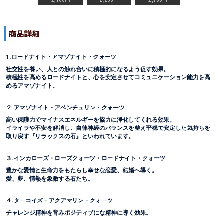
2,100円
2,280円
2,700円
商品詳細
1.ロードナイト・アマゾナイト・クォーツ
社交性を養い、人との触れ合いに積極的になるよう促す効果。
積極性を高めるロードナイトと、心を安定させてコミュニケーション能力を高
めるアマゾナイト。
２.アマゾナイト・アベンチュリン・クォーツ
高い保護力でマイナスエネルギーを協力に浄化してくれる効果。
イライラや不安を解消し、自律神経のバランスを整え平穏で安定した気持ちを
取り戻す『リラックスの石』といわれています。
３.インカローズ・ローズクォーツ・ロードナイト・クォーツ
豊かな愛情と生命力をもたらし幸せな恋愛、結婚へ導く。
愛、夢、情熱を象徴する石たち。
４.ターコイズ・アクアマリン・クォーツ
チャレンジ精神を育みポジティブにな精神に導く効果。