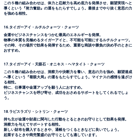
この５種の組み合わせは、体力と忍耐力を高め底力を発揮させ、願望実現へと
導くという『努力奮励』の運をもたらすでしょう。最後までやり抜く意思の力
を強める相性。
16.タイガーアイ・ルチルクォーツ・クォーツ
金運やビジネスチャンスをつかむ最高のエネルギーを発揮。
物事の本質を見極めるタイガーアイと、不可能を可能にするルチルクォーツ。
その時、その場所で効果を発揮するため、重要な商談や勝負の決め手のときに
おすすめ。
17.タイガーアイ・天眼石・オニキス・ヘマタイト・クォーツ
この５種の組み合わせは、洞察力や決断力を養い、意志の力を強め、願望達成
へ導くという『着眼大局』の運をもたらすでしょう。マイナスの感情を遠ざけ
る相性。
特に、仕事運や金運アップを願う人におすすめ。
ビジネスチャンスを呼び寄せ、成功をおさめるサポートをしてくれるでしょ
う。
18.ラピスラズリ・シトリン・クォーツ
持ち主が金運や財産に関与した行動をとるときのお守りとして効果を発揮。
洞察力を与えてサポートする相性。
新しい財布を購入するときや、通帳をつくるときなどに良いでしょう。
起業するときや商売繁盛のお守りとしても適しています。