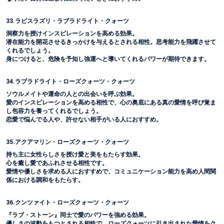
33.ラピスラズリ・ラブラドライト・クォーツ
洞察力を授けインスピレーションを高める効果。
潜在能力を開花させるきっかけを与えるとされる相性。思考能力を飛躍させて
くれるでしょう。
身につけると、危険を予知し強運へと導いてくれるパワーが期待できます。
34.ラブラドライト・ローズクォーツ・クォーツ
ソウルメイトや運命の人との出会いを呼ぶ効果。
愛のインスピレーションを高める相性で、心の奥底にある真の愛情を呼び覚ま
し包容力を養ってくれるでしょう。
恋愛で悩んでる人や、許せない相手がいる人におすすめ。
35.アクアマリン・ローズクォーツ・クォーツ
持ち主に女性らしさを授け愛と美をもたらす効果。
心を癒し愛であふれさせる相性です。
愛情や優しさを求める人におすすめで、コミュニケーション能力を高め人間関
係における調和をもたらす。
36.クンツァイト・ローズクォーツ・クォーツ
『ラブ・ストーン』同士で愛のパワーを強める効果。
優しさの波動をもつとされる相性で、ローズクォーツに引き出された愛情をク