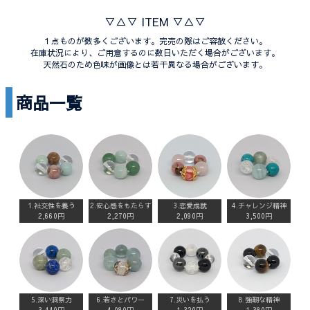
▽△▽ ITEM ▽△▽
１点ものが数多くございます。完売の際はご容赦ください。
在庫状況により、ご用意するのに数日いただく場合がございます。
天然石のため色味が画像とは若干異なる場合がございます。
商品一覧
1.社交性を養う
2.安心感をもたらす
3.恋愛成就
4.チャレンジ精神
2,660円
2,270円
2,090円
3,500円
5.深い洞察力
6.若さとパワー
7.災いを払う
8.強靭な精神