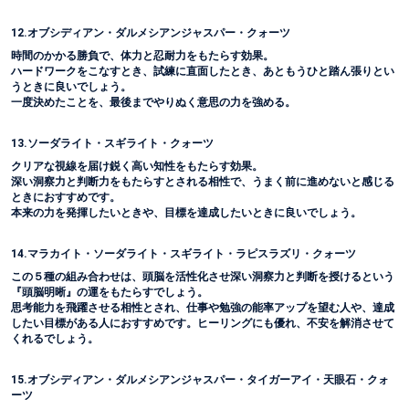
12.オブシディアン・ダルメシアンジャスパー・クォーツ
時間のかかる勝負で、体力と忍耐力をもたらす効果。
ハードワークをこなすとき、試練に直面したとき、あともうひと踏ん張りとい
うときに良いでしょう。
一度決めたことを、最後までやりぬく意思の力を強める。
13.ソーダライト・スギライト・クォーツ
クリアな視線を届け鋭く高い知性をもたらす効果。
深い洞察力と判断力をもたらすとされる相性で、うまく前に進めないと感じる
ときにおすすめです。
本来の力を発揮したいときや、目標を達成したいときに良いでしょう。
14.マラカイト・ソーダライト・スギライト・ラピスラズリ・クォーツ
この５種の組み合わせは、頭脳を活性化させ深い洞察力と判断を授けるという
『頭脳明晰』の運をもたらすでしょう。
思考能力を飛躍させる相性とされ、仕事や勉強の能率アップを望む人や、達成
したい目標がある人におすすめです。ヒーリングにも優れ、不安を解消させて
くれるでしょう。
15.オブシディアン・ダルメシアンジャスパー・タイガーアイ・天眼石・クォ
ーツ