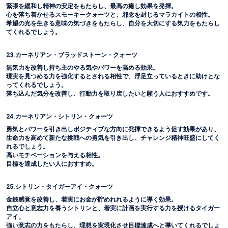
緊張を緩和し精神の安定をもたらし、最高の癒し効果を発揮。
心を落ち着かせるスモーキークォーツと、邪念を封じるマラカイトの相性。
希望の光を生きる意味の気づきをもたらし、自分を大切にする気力をもたらし
てくれるでしょう。
23.カーネリアン・ブラッドストーン・クォーツ
無気力を改善し持ち主のやる気やパワーを高める効果。
現実を見つめる力を強化するとされる相性で、浮足立っているときに助けとな
ってくれるでしょう。
落ち込んだ気分を改善し、行動力を取り戻したいと願う人におすすめです。
24.カーネリアン・シトリン・クォーツ
勇気とパワーを引き出しポジティブな方向に発揮できるよう促す効果があり、
生命力を高めて新たな挑戦への勇気を引き出し、チャレンジ精神旺盛にしてく
れるでしょう。
高いモチベーションを与える相性。
目標を達成したい人におすすめ。
25.シトリン・タイガーアイ・クォーツ
金銭感覚を改善し、着実にお金が貯めれれるように導く効果。
自立心と意志力を養うシトリンと、着実に計画を実行する力を授けるタイガー
アイ。
強い意志の力をもたらし、理想を実現化させ目標達成へと導いてくれるでしょ